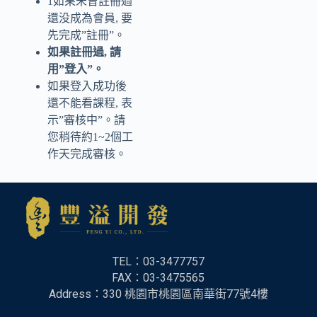
1如果未曾註冊過
還没成為會員, 要
先完成”註冊”。
如果註冊過, 請
用”登入”。
如果登入成功後
還不能看課程, 表
示”審核中”。請
您稍待約1~2個工
作天完成審核。
TEL：03-3477757
FAX：
03-3475565
Address：330 桃園市桃園區南華街77號4樓