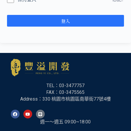
l
t
e
r
登入
n
a
t
i
v
e
:
TEL：03-3477757
FAX：
03-3475565
Address：330 桃園市桃園區南華街77號4樓
週一～週五 09:00~18:00