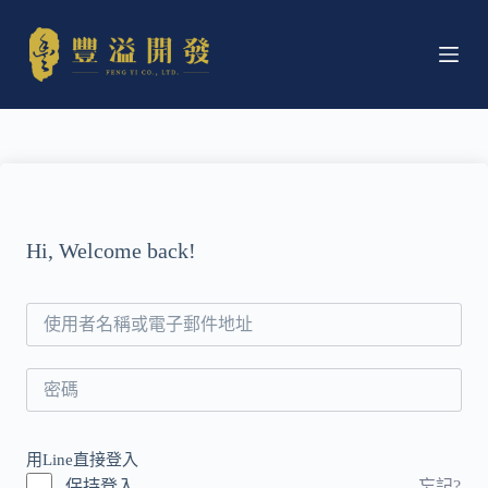
跳
至
主
要
內
容
Hi, Welcome back!
用Line直接登入
A
忘記?
保持登入