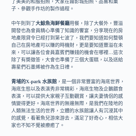
了美美的和服拍照，大家在霧影城拍照、品嘗和菓
子、參觀手作坊的製作過程。
中午則到了
大鯨魚海鮮餐廳
用餐，除了大餐外，豐溢
開發也為會員精心準備了知識的饗宴，分享現在的房
地產限貸令已經打到第七波了，我們要知道如何整頓
自己在房地產可以賺的時機財，更是要知道豐溢在未
來，可以讓各位會員嘉賓們賺錢的機會在哪裡…這次
除了有奬徵答，大會也準備了三個大蛋糕，以及送給
壽星們石墨烯被作為生日禮。
青埔的X-park 水族館
，是一個非常豐富的海底世界，
海底生態以及表演秀非常精彩，海底生物及企鵝餵食
表演，可以提供大家親子互動觀賞，讓夫妻情侶的感
情變得更好。海底世界的無邊無際，是我們在陸地的
人類無法生活的世界，立體的水族館讓人有沉浸其中
的感覺，看著魚兒游來游去，滿足了好奇心，相信大
家也不知不覺被療癒了。