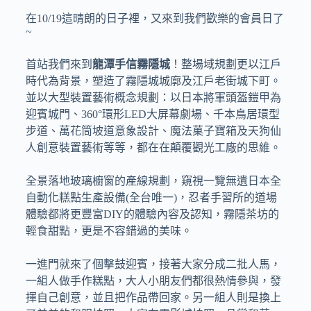
在10/19這晴朗的日子裡，又來到我們歡樂的會員日了
~
首站我們
來到
龍潭手信霧隱城
！
整場域規劃更以江戶
時代為背景，塑造了霧隱城城廓及江戶老街城下町。
並以大型裝置藝術概念規劃：以日本將軍頭盔鎧甲為
迎賓城門、360°環形LED大屏幕劇場、千本鳥居環型
步道、萬花筒坡道意象設計、魔法菓子寶箱及天狗仙
人創意裝置藝術等等，都在在顛覆觀光工廠的思維。
全景落地玻璃櫥窗的產線規劃，窺視一覽無遺日本全
自動化糕點生產設備(全台唯一)，忍者手習所的道場
體驗都將更豐富DIY的體驗內容及認知，霧隱茶坊的
輕食甜點，更是不容錯過的美味。
一進門就來了個擊鼓迎賓，接著大家分成二批人馬，
一組人做手作糕點，大人小朋友們都很熱情參與，發
揮自己創意，並且把作品帶回家。另一組人則是換上