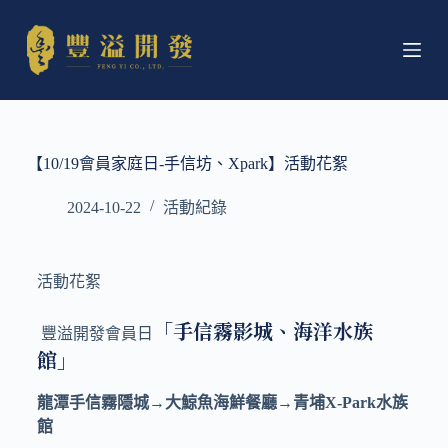
跳
至
主
要
內
容
【10/19會員家庭日-手信坊、Xpark】活動花絮
2024-10-22
活動紀錄
活動花絮
「手信霧影城、海洋水族
豐溢開發會員日
館」
龍潭手信霧隱城→大鯨魚海鮮餐廳→青埔
X-Park
水族
館