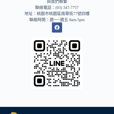
與我們聯繫
a
聯絡電話：(03) 347-7757
t
地址：桃園市桃園區南華街77號四樓
i
v
聯絡時間：週一~週五 8am-5pm
e
: