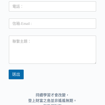
送出
A
l
t
持續學習才會改變，
e
r
登上財富之島並非遙遙無期。
n