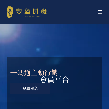
跳
至
主
要
內
容
一碼通主動行銷
會員平台
點擊報名